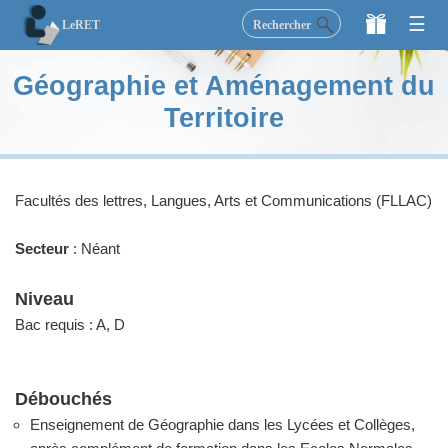
×
☰
Rechercher
LeRET
LeRET
Géographie et Aménagement du
Secondaire
Territoire
Supérieur
Etudiez
Facultés des lettres, Langues, Arts et Communications (FLLAC)
Secteur
: Néant
Activités
Niveau
Blog
Bac requis : A, D
Faire un don
Débouchés
Enseignement de Géographie dans les Lycées et Collèges,