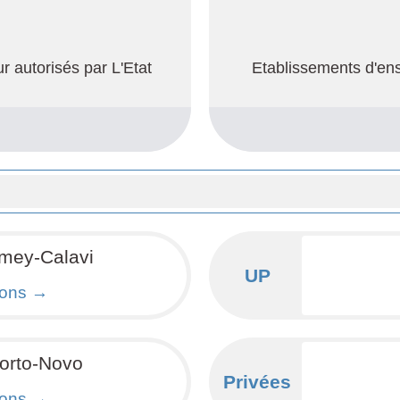
 autorisés par L'Etat
Etablissements d'en
mey-Calavi
UP
ions →
orto-Novo
Privées
ions →