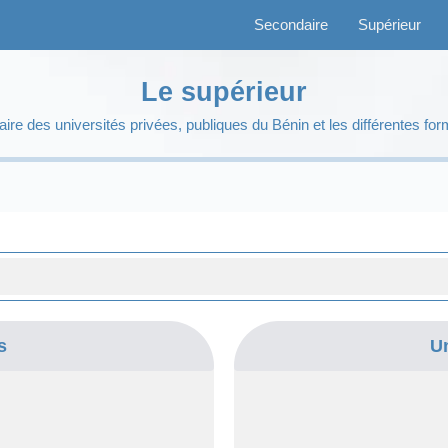
Secondaire
Supérieur
Secondaire
Le supérieur
aire des universités privées, publiques du Bénin et les différentes for
Supérieur
Etudiez
Activités
Blog
s
U
Faire un don