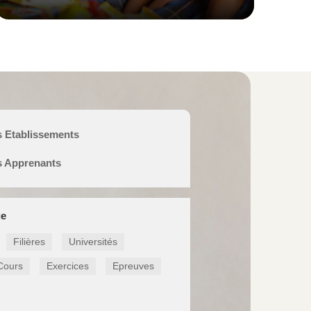
s Etablissements
s Apprenants
ue
Filières
Universités
Cours
Exercices
Epreuves