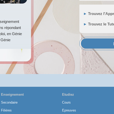
►
Trouvez l'Appr
nseignement
►
Trouvez le Tut
ons répondant
loi, en Génie
 Génie
Enseignement
Etudiez
Secondaire
Cours
Filières
Epreuves