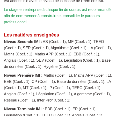
est accessible avec le niveau de la classe de Première IMI.
Le stage en entreprise à chaque fin de cursus est recommandé
afin de commencer à construire et consolider le parcours
professionnel.
Les matières enseignées
Niveau Seconde IMI :
AS (Coef. : 1), MF (Coef. : 1), TEEO
(Coef. : 1), SER (Coef. : 1), Algorithme (Coef. : 1), LA (Coef. : 1),
Maths (Coef. : 1), Maths APP (Coef. : 1), EBB (Coef. : 1),
Anglais (Coef. : 1), SEV (Coef. : 1), Législation (Coef. : 1), Base
de données (Coef. : 1), Hygiène (Coef. : 1)
Niveau Première IMI :
Maths (Coef. : 1), Maths APP (Coef. : 1),
EEB (Coef. : 1), CP (Coef. : 1), Base de données (Coef. : 1), LA
(Coef. : 1), MT (Coef. : 1), IP (Coef. : 1), TEEO (Coef. : 1),
Anglais (Coef. : 1), Législation (Coef. : 1), Algorithme (Coef. : 1),
Réseau (Coef. : 1), Inter Prof (Coef. : 1)
Niveau Terminale IMI :
EBB (Coef. : 1), EP (Coef. : 1),
Législation (Coef. : 1), TEEO (Coef. : 1), Anglais (Coef. : 1),