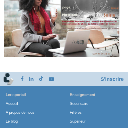
S'inscrire
Leretportail
Enseignement
Accueil
Secondaire
A propos de nous
Filières
Le blog
Supérieur