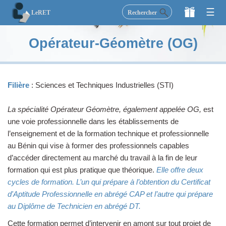
×
☰
Rechercher
LeRET
LeRET
Opérateur-Géomètre (OG)
Secondaire
Supérieur
Filière
: Sciences et Techniques Industrielles (STI)
Etudiez
La spécialité Opérateur Géomètre, également appelée OG,
est
une voie professionnelle dans les établissements de
Activités
l’enseignement et de la formation technique et professionnelle
au Bénin qui vise à former des professionnels capables
Blog
d’accéder directement au marché du travail à la fin de leur
formation qui est plus pratique que théorique.
Elle offre deux
cycles de formation. L’un qui prépare à l’obtention du Certificat
Faire un don
d'Aptitude Professionnelle en abrégé CAP et l’autre qui prépare
au Diplôme de Technicien en abrégé DT.
Cette formation permet d’intervenir en amont sur tout projet de