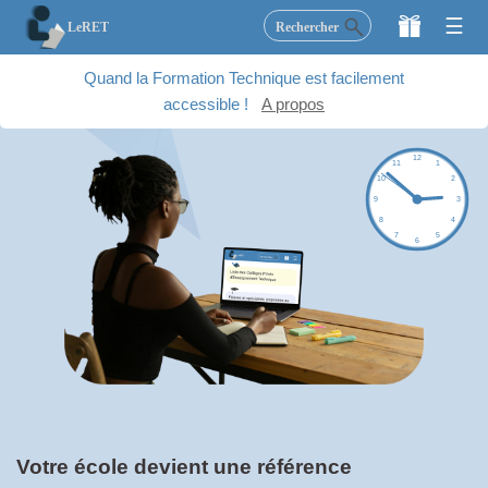
×
☰
Rechercher
LeRET
LeRET
Quand la Formation Technique est facilement
Secondaire
accessible !
A propos
Supérieur
Etudiez
Activités
Blog
Faire un don
Votre école devient une référence